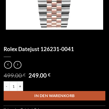
Rolex Datejust 126231-0041
Ursprünglicher
Aktueller
499.00
249.00
€
€
Preis
Preis
Rolex Datejust 126231-0041 Menge
war:
ist:
499.00 €
249.00 €.
IN DEN WARENKORB