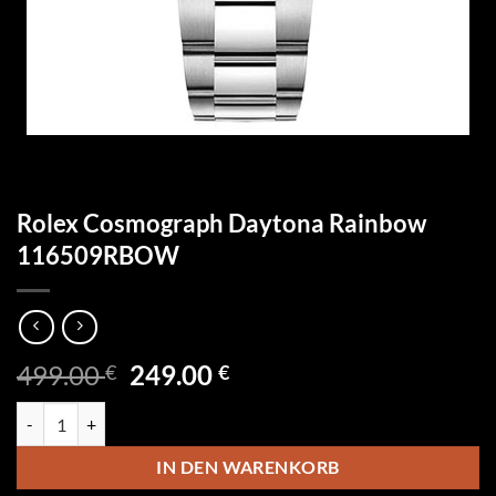
Rolex Cosmograph Daytona Rainbow
116509RBOW
Ursprünglicher
Aktueller
499.00
249.00
€
€
Preis
Preis
Rolex Cosmograph Daytona Rainbow 116509RBOW Menge
war:
ist:
499.00 €
249.00 €.
IN DEN WARENKORB