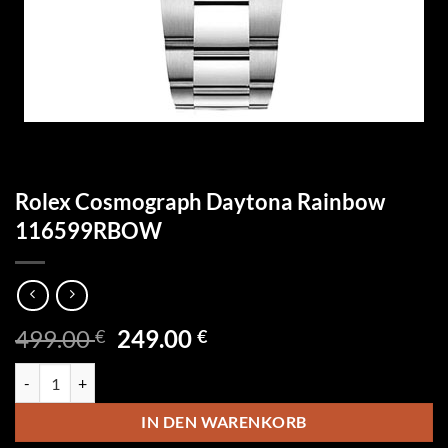
Rolex Cosmograph Daytona Rainbow
116599RBOW
Ursprünglicher
Aktueller
499.00
249.00
€
€
Preis
Preis
Rolex Cosmograph Daytona Rainbow 116599RBOW Menge
war:
ist:
499.00 €
249.00 €.
IN DEN WARENKORB