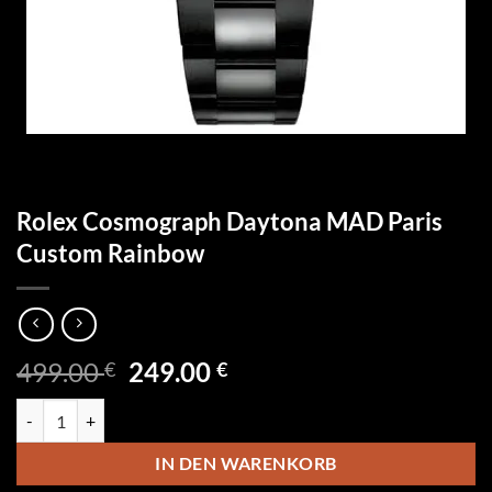
Rolex Cosmograph Daytona MAD Paris
Custom Rainbow
Ursprünglicher
Aktueller
499.00
249.00
€
€
Preis
Preis
Rolex Cosmograph Daytona MAD Paris Custom Rainbow Menge
war:
ist:
499.00 €
249.00 €.
IN DEN WARENKORB