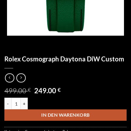
Rolex Cosmograph Daytona DiW Custom
Ursprünglicher
Aktueller
499.00
249.00
€
€
Preis
Preis
Rolex Cosmograph Daytona DiW Custom Menge
war:
ist:
499.00 €
249.00 €.
IN DEN WARENKORB