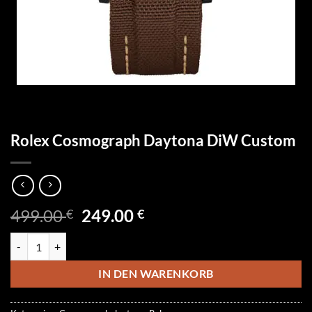
Rolex Cosmograph Daytona DiW Custom
Ursprünglicher
Aktueller
499.00
249.00
€
€
Preis
Preis
Rolex Cosmograph Daytona DiW Custom Menge
war:
ist:
499.00 €
249.00 €.
IN DEN WARENKORB