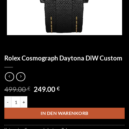
Rolex Cosmograph Daytona DiW Custom
Ursprünglicher
Aktueller
499.00
249.00
€
€
Preis
Preis
Rolex Cosmograph Daytona DiW Custom Menge
war:
ist:
499.00 €
249.00 €.
IN DEN WARENKORB