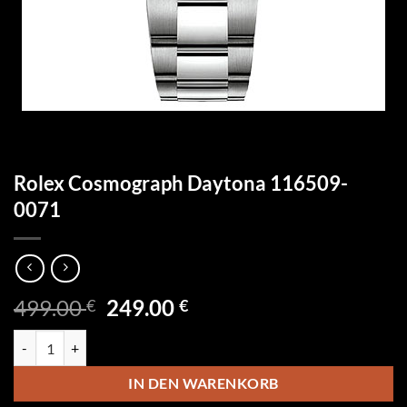
Rolex Cosmograph Daytona 116509-
0071
Ursprünglicher
Aktueller
499.00
249.00
€
€
Preis
Preis
Rolex Cosmograph Daytona 116509-0071 Menge
war:
ist:
499.00 €
249.00 €.
IN DEN WARENKORB