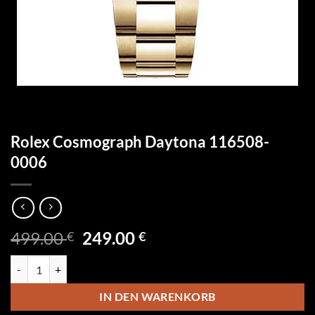
Rolex Cosmograph Daytona 116508-
0006
Ursprünglicher
Aktueller
499.00
249.00
€
€
Preis
Preis
Rolex Cosmograph Daytona 116508-0006 Menge
war:
ist:
499.00 €
249.00 €.
IN DEN WARENKORB