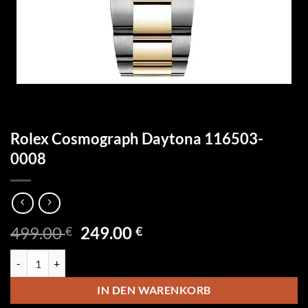
Rolex Cosmograph Daytona 116503-
0008
Ursprünglicher
Aktueller
499.00
249.00
€
€
Preis
Preis
Rolex Cosmograph Daytona 116503-0008 Menge
war:
ist:
499.00 €
249.00 €.
IN DEN WARENKORB