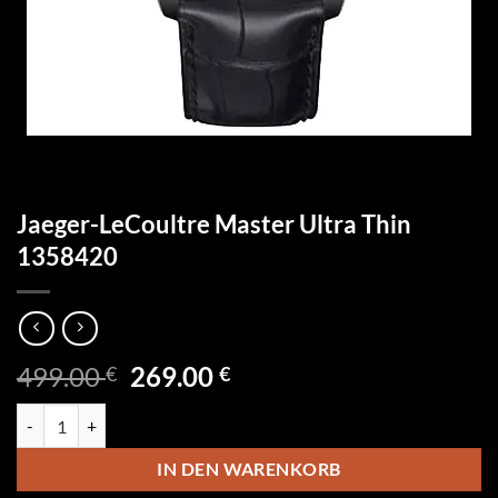
Jaeger-LeCoultre Master Ultra Thin
1358420
Ursprünglicher
Aktueller
499.00
269.00
€
€
Preis
Preis
Jaeger-LeCoultre Master Ultra Thin 1358420 Menge
war:
ist:
499.00 €
269.00 €.
IN DEN WARENKORB