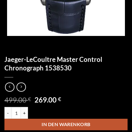
Jaeger-LeCoultre Master Control
Chronograph 1538530
Ursprünglicher
Aktueller
499.00
269.00
€
€
Preis
Preis
Jaeger-LeCoultre Master Control Chronograph 1538530 Menge
war:
ist:
499.00 €
269.00 €.
IN DEN WARENKORB