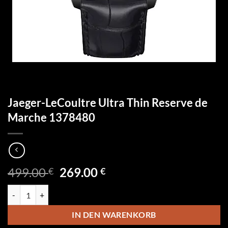
Jaeger-LeCoultre Ultra Thin Reserve de
Marche 1378480
Ursprünglicher
Aktueller
499.00
269.00
€
€
Preis
Preis
Jaeger-LeCoultre Ultra Thin Reserve de Marche 1378480 Menge
war:
ist:
499.00 €
269.00 €.
IN DEN WARENKORB