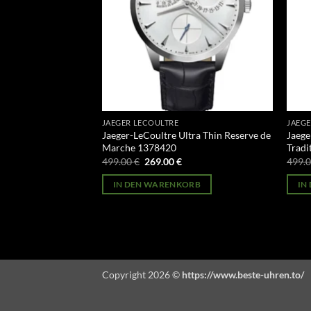
JAEGER LECOULTRE
JAEGE
Master Extreme Deep
Jaeger-LeCoultre Ultra Thin Reserve de
Jaege
Marche 1378420
Tradi
licher
Aktueller
Ursprünglicher
Aktueller
499.00
€
269.00
€
499.
Preis
Preis
Preis
st:
war:
ist:
ORB
IN DEN WARENKORB
IN
269.00 €.
499.00 €
269.00 €.
Copyright 2026 ©
https://www.beste-uhren.to/