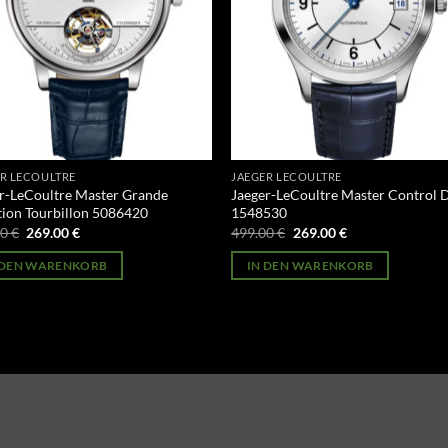
R LECOULTRE
JAEGER LECOULTRE
r-LeCoultre Master Grande
Jaeger-LeCoultre Master Control 
tion Tourbillon 5086420
1548530
Ursprünglicher
Aktueller
Ursprünglicher
Aktueller
00
€
269.00
€
499.00
€
269.00
€
Preis
Preis
Preis
Preis
war:
ist:
war:
ist:
 DEN WARENKORB
IN DEN WARENKORB
499.00 €
269.00 €.
499.00 €
269.00 €.