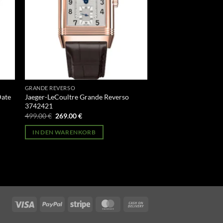
GRANDE REVERSO
Date
Jaeger-LeCoultre Grande Reverso
3742421
Ursprünglicher
Aktueller
499.00
€
269.00
€
Preis
Preis
war:
ist:
IN DEN WARENKORB
499.00 €
269.00 €.
Visa
PayPal
Stripe
MasterCard
Cash
On