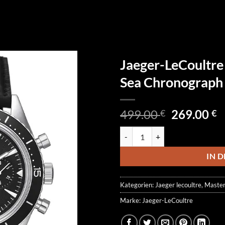
Jaeger-LeCoultr
Sea Chronograp
Ursprüngl
A
499.00
269.00
€
€
Preis
P
Jaeger-LeCoultre Master Extrem
war:
is
499.00 €
2
IN 
Kategorien:
Jaeger lecoultre
,
Master
Marke:
Jaeger-LeCoultre