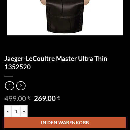
Jaeger-LeCoultre Master Ultra Thin
1352520
Ursprünglicher
Aktueller
499.00
269.00
€
€
Preis
Preis
Jaeger-LeCoultre Master Ultra Thin 1352520 Menge
war:
ist:
499.00 €
269.00 €.
IN DEN WARENKORB