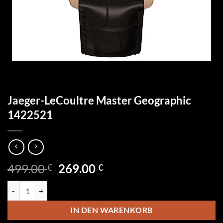
Jaeger-LeCoultre Master Geographic
1422521
Ursprünglicher
Aktueller
499.00
269.00
€
€
Preis
Preis
Jaeger-LeCoultre Master Geographic 1422521 Menge
war:
ist:
499.00 €
269.00 €.
IN DEN WARENKORB