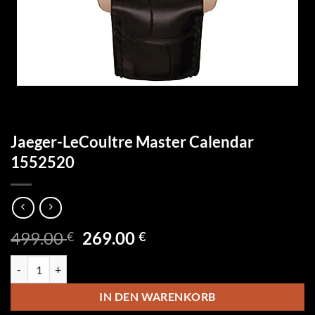
Jaeger-LeCoultre Master Calendar
1552520
Ursprünglicher
Aktueller
499.00
269.00
€
€
Preis
Preis
Jaeger-LeCoultre Master Calendar 1552520 Menge
war:
ist:
499.00 €
269.00 €.
IN DEN WARENKORB