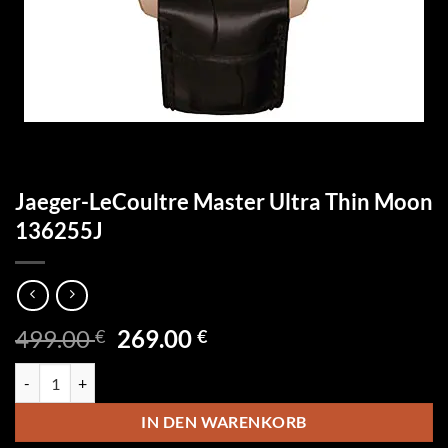
Jaeger-LeCoultre Master Ultra Thin Moon
136255J
Ursprünglicher
Aktueller
499.00
269.00
€
€
Preis
Preis
Jaeger-LeCoultre Master Ultra Thin Moon 136255J Menge
war:
ist:
499.00 €
269.00 €.
IN DEN WARENKORB