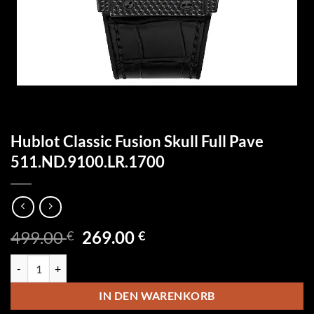
Hublot Classic Fusion Skull Full Pave
511.ND.9100.LR.1700
Ursprünglicher
Aktueller
499.00
269.00
€
€
Preis
Preis
Hublot Classic Fusion Skull Full Pave 511.ND.9100.LR.1700 Menge
war:
ist:
499.00 €
269.00 €.
IN DEN WARENKORB