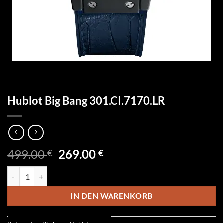
Hublot Big Bang 301.CI.7170.LR
Ursprünglicher
Aktueller
499.00
269.00
€
€
Preis
Preis
Hublot Big Bang 301.CI.7170.LR Menge
war:
ist:
499.00 €
269.00 €.
IN DEN WARENKORB