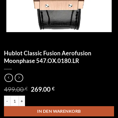
Hublot Classic Fusion Aerofusion
Moonphase 547.OX.0180.LR
Ursprünglicher
Aktueller
499.00
269.00
€
€
Preis
Preis
Hublot Classic Fusion Aerofusion Moonphase 547.OX.0180.LR Menge
war:
ist:
499.00 €
269.00 €.
IN DEN WARENKORB