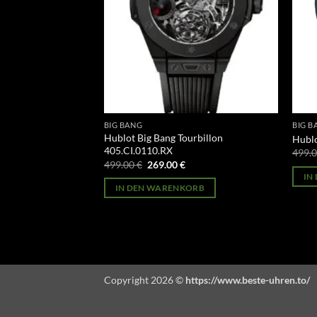
BIG BANG
BIG B
Hublot Big Bang Tourbillon
01.SX.130.RX
Hublo
405.CI.0110.RX
licher
Aktueller
499.
Preis
Ursprünglicher
Aktueller
499.00
€
269.00
€
st:
Preis
Preis
ORB
IN
269.00 €.
war:
ist:
IN DEN WARENKORB
499.00 €
269.00 €.
Copyright 2026 ©
https://www.beste-uhren.to/