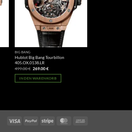
BIG BANG
Hublot Big Bang Tourbillon
405.OX.0138.LR
Ursprünglicher
Aktueller
499.00
€
269.00
€
Preis
Preis
war:
ist:
IN DEN WARENKORB
499.00 €
269.00 €.
Visa
PayPal
Stripe
MasterCard
Cash
On