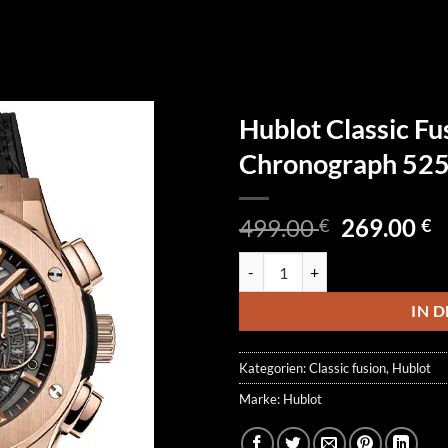
Hublot Classic Fu
Chronograph 52
Ursprüngl
A
499.00
269.00
€
€
Preis
P
Hublot Classic Fusion Aerofusi
war:
is
499.00 €
2
IN 
Kategorien:
Classic fusion
,
Hublot
Marke:
Hublot