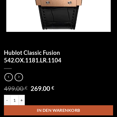
Hublot Classic Fusion
542.OX.1181.LR.1104
Ursprünglicher
Aktueller
499.00
269.00
€
€
Preis
Preis
Hublot Classic Fusion 542.OX.1181.LR.1104 Menge
war:
ist:
499.00 €
269.00 €.
IN DEN WARENKORB