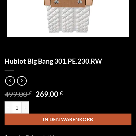
Hublot Big Bang 301.PE.230.RW
Ursprünglicher
Aktueller
499.00
269.00
€
€
Preis
Preis
Hublot Big Bang 301.PE.230.RW Menge
war:
ist:
499.00 €
269.00 €.
IN DEN WARENKORB