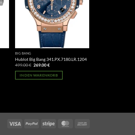
BIG BANG
Hublot Big Bang 341.PX.7180.LR.1204
Ursprünglicher
Aktueller
499.00
€
269.00
€
Preis
Preis
war:
ist:
IN DEN WARENKORB
499.00 €
269.00 €.
Visa
PayPal
Stripe
MasterCard
Cash
On