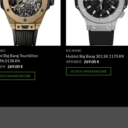
ANG
BIG BANG
t Big Bang Tourbillon
Hublot Big Bang 301.SX.1170.RX
MX.0138.RX
Ursprünglicher
Aktueller
499.00
€
269.00
€
Preis
Preis
Ursprünglicher
Aktueller
00
€
269.00
€
war:
ist:
Preis
Preis
IN DEN WARENKORB
499.00 €
269.00 €.
war:
ist:
 DEN WARENKORB
499.00 €
269.00 €.