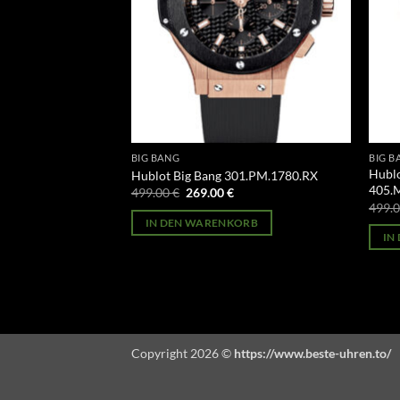
BIG BANG
BIG B
Hublo
41.PX.130.RX.114
Hublot Big Bang 301.PM.1780.RX
405.
licher
Aktueller
Ursprünglicher
Aktueller
499.00
€
269.00
€
Preis
Preis
Preis
499.
st:
war:
ist:
ORB
IN DEN WARENKORB
269.00 €.
499.00 €
269.00 €.
IN
Copyright 2026 ©
https://www.beste-uhren.to/