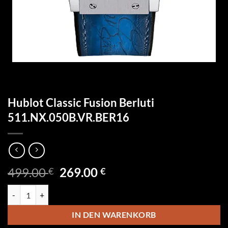
Hublot Classic Fusion Berluti
511.NX.050B.VR.BER16
Ursprünglicher
Aktueller
499.00
269.00
€
€
Preis
Preis
Hublot Classic Fusion Berluti 511.NX.050B.VR.BER16 Menge
war:
ist:
499.00 €
269.00 €.
IN DEN WARENKORB