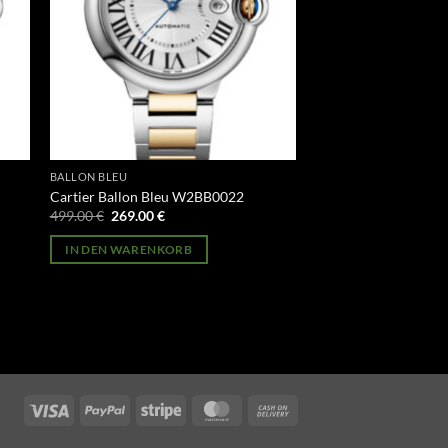
BALLON BLEU
Cartier Ballon Bleu W2BB0022
Ursprünglicher
Aktueller
499.00
€
269.00
€
Preis
Preis
war:
ist:
IN DEN WARENKORB
499.00 €
269.00 €.
Visa
PayPal
Stripe
MasterCard
Cash
On