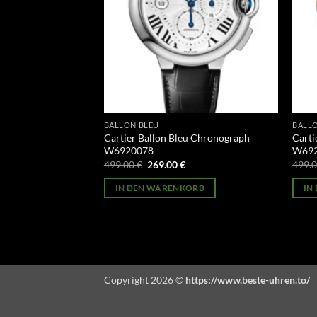
BALLON BLEU
BALL
eu Chronograph
Cartier Ballon Bleu Chronograph
Carti
W6920078
W69
licher
Aktueller
Ursprünglicher
Aktueller
499.00
€
269.00
€
499.
Preis
Preis
Preis
st:
war:
ist:
ORB
IN DEN WARENKORB
IN
269.00 €.
499.00 €
269.00 €.
Copyright 2026 ©
https://www.beste-uhren.to/