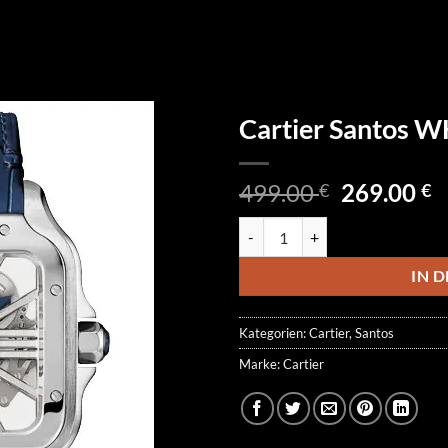
Cartier Santos 
Ursprüngl
A
499.00
269.00
€
€
Preis
P
Cartier Santos WHSA0007 Meng
war:
is
499.00 €
2
IN 
Kategorien:
Cartier
,
Santos
Marke:
Cartier