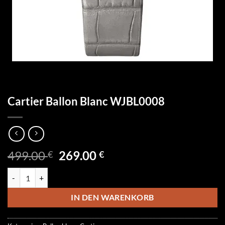
Cartier Ballon Blanc WJBL0008
Ursprünglicher
Aktueller
499.00
269.00
€
€
Preis
Preis
Cartier Ballon Blanc WJBL0008 Menge
war:
ist:
499.00 €
269.00 €.
IN DEN WARENKORB