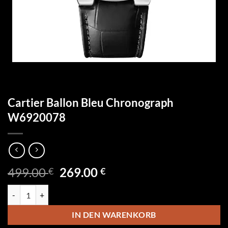
Cartier Ballon Bleu Chronograph
W6920078
Ursprünglicher
Aktueller
499.00
269.00
€
€
Preis
Preis
Cartier Ballon Bleu Chronograph W6920078 Menge
war:
ist:
499.00 €
269.00 €.
IN DEN WARENKORB