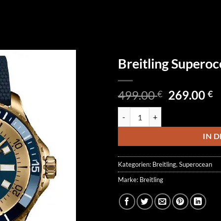
Breitling Super
Ursprüngl
A
499.00
269.00
€
€
Preis
P
Breitling Superocean N173761A
war:
is
499.00 €
2
IN 
Kategorien:
Breitling
,
Superocean
Marke:
Breitling