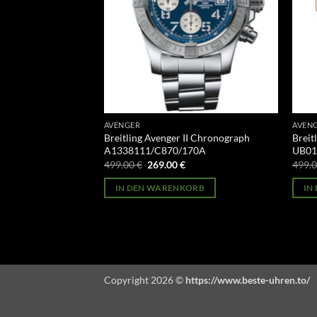
AVENGER
AVEN
I Seawolf
Breitling Avenger II Chronograph
Breit
A1338111/C870/170A
UB01
licher
Aktueller
Ursprünglicher
Aktueller
499.00
€
269.00
€
499.
Preis
Preis
Preis
st:
war:
ist:
ORB
IN DEN WARENKORB
IN
269.00 €.
499.00 €
269.00 €.
Copyright 2026 ©
https://www.beste-uhren.to/