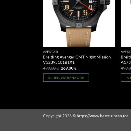
AVENGER
AVEN
I Seawolf
Breitling Avenger GMT Night Mission
Breit
V32395101B1X1
A173
licher
Aktueller
Ursprünglicher
Aktueller
499.00
€
269.00
€
499.
Preis
Preis
Preis
st:
war:
ist:
ORB
IN DEN WARENKORB
IN
269.00 €.
499.00 €
269.00 €.
Copyright 2026 ©
https://www.beste-uhren.to/