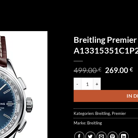
Breitling Premie
A13315351C1P
Ursprüngl
A
499.00
269.00
€
€
Preis
P
Breitling Premier Chronograph
war:
is
499.00 €
2
IN 
Kategorien:
Breitling
,
Premier
Marke:
Breitling