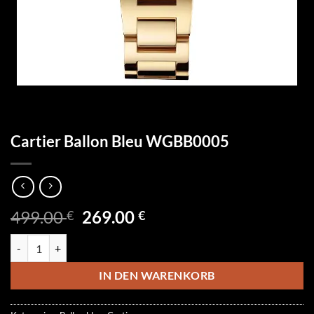
Cartier Ballon Bleu WGBB0005
Ursprünglicher
Aktueller
499.00
269.00
€
€
Preis
Preis
Cartier Ballon Bleu WGBB0005 Menge
war:
ist:
499.00 €
269.00 €.
IN DEN WARENKORB