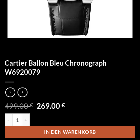
Cartier Ballon Bleu Chronograph
W6920079
Ursprünglicher
Aktueller
499.00
269.00
€
€
Preis
Preis
Cartier Ballon Bleu Chronograph W6920079 Menge
war:
ist:
499.00 €
269.00 €.
IN DEN WARENKORB