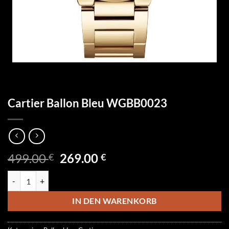
Cartier Ballon Bleu WGBB0023
Ursprünglicher
Aktueller
499.00
269.00
€
€
Preis
Preis
Cartier Ballon Bleu WGBB0023 Menge
war:
ist:
499.00 €
269.00 €.
IN DEN WARENKORB