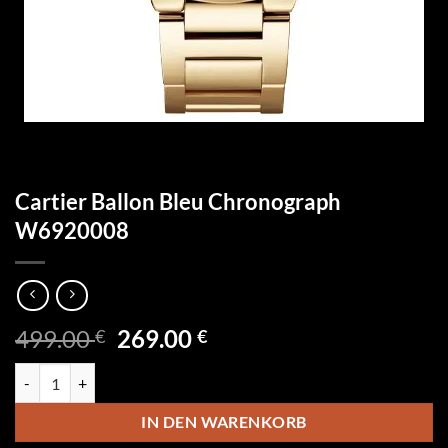
Cartier Ballon Bleu Chronograph
W6920008
Ursprünglicher
Aktueller
499.00
269.00
€
€
Preis
Preis
Cartier Ballon Bleu Chronograph W6920008 Menge
war:
ist:
499.00 €
269.00 €.
IN DEN WARENKORB