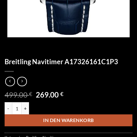
Breitling Navitimer A17326161C1P3
Ursprünglicher
Aktueller
499.00
269.00
€
€
Preis
Preis
Breitling Navitimer A17326161C1P3 Menge
war:
ist:
499.00 €
269.00 €.
IN DEN WARENKORB