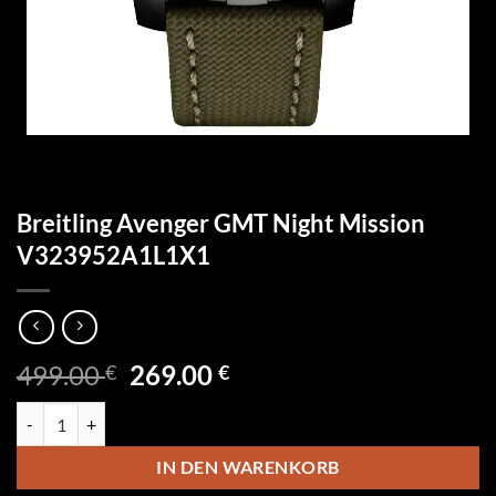
Breitling Avenger GMT Night Mission
V323952A1L1X1
Ursprünglicher
Aktueller
499.00
269.00
€
€
Preis
Preis
Breitling Avenger GMT Night Mission V323952A1L1X1 Menge
war:
ist:
499.00 €
269.00 €.
IN DEN WARENKORB