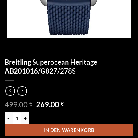
Breitling Superocean Heritage
AB201016/G827/278S
Ursprünglicher
Aktueller
499.00
269.00
€
€
Preis
Preis
Breitling Superocean Heritage AB201016/G827/278S Menge
war:
ist:
499.00 €
269.00 €.
IN DEN WARENKORB