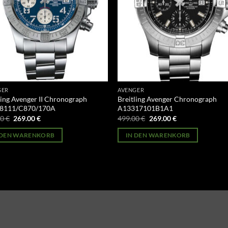
GER
AVENGER
ling Avenger II Chronograph
Breitling Avenger Chronograph
8111/C870/170A
A13317101B1A1
Ursprünglicher
Aktueller
Ursprünglicher
Aktueller
00
€
269.00
€
499.00
€
269.00
€
Preis
Preis
Preis
Preis
war:
ist:
war:
ist:
 DEN WARENKORB
IN DEN WARENKORB
499.00 €
269.00 €.
499.00 €
269.00 €.