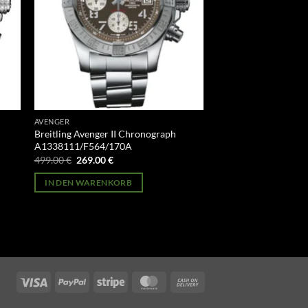
AVENGER
Breitling Avenger II Chronograph
A1338111/F564/170A
Ursprünglicher
Aktueller
499.00
€
269.00
€
Preis
Preis
war:
ist:
IN DEN WARENKORB
499.00 €
269.00 €.
Visa
PayPal
Stripe
MasterCard
Cash
On