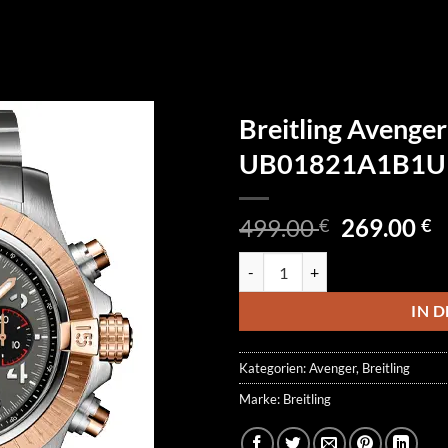
Breitling Avenge
UB01821A1B1U
Ursprüngl
A
499.00
269.00
€
€
Preis
P
Breitling Avenger Chronograph
war:
is
499.00 €
2
IN 
Kategorien:
Avenger
,
Breitling
Marke:
Breitling