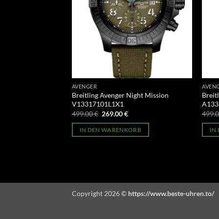
AVENGER
AVEN
 Chronograph
Breitling Avenger Night Mission
Breit
V13317101L1X1
A133
licher
Aktueller
Ursprünglicher
Aktueller
499.00
€
269.00
€
499.
Preis
Preis
Preis
st:
war:
ist:
ORB
IN DEN WARENKORB
IN
269.00 €.
499.00 €
269.00 €.
Copyright 2026 ©
https://www.beste-uhren.to/