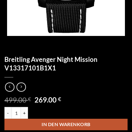
Breitling Avenger Night Mission
V13317101B1X1
Ursprünglicher
Aktueller
499.00
269.00
€
€
Preis
Preis
Breitling Avenger Night Mission V13317101B1X1 Menge
war:
ist:
499.00 €
269.00 €.
IN DEN WARENKORB