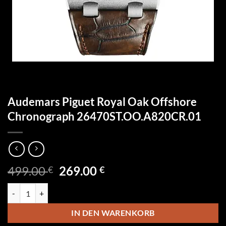
Audemars Piguet Royal Oak Offshore
Chronograph 26470ST.OO.A820CR.01
Ursprünglicher
Aktueller
499.00
269.00
€
€
Preis
Preis
Audemars Piguet Royal Oak Offshore Chronograph 26470ST.OO.A8
war:
ist:
499.00 €
269.00 €.
IN DEN WARENKORB