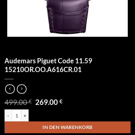
Audemars Piguet Code 11.59
15210OR.OO.A616CR.01
Ursprünglicher
Aktueller
499.00
269.00
€
€
Preis
Preis
Audemars Piguet Code 11.59 15210OR.OO.A616CR.01 Menge
war:
ist:
499.00 €
269.00 €.
IN DEN WARENKORB