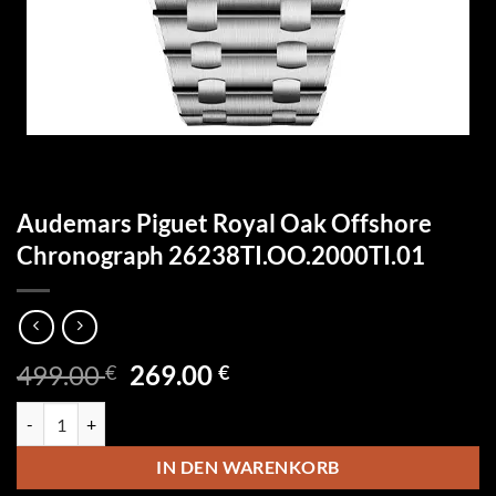
Audemars Piguet Royal Oak Offshore
Chronograph 26238TI.OO.2000TI.01
Ursprünglicher
Aktueller
499.00
269.00
€
€
Preis
Preis
Audemars Piguet Royal Oak Offshore Chronograph 26238TI.OO.2000
war:
ist:
499.00 €
269.00 €.
IN DEN WARENKORB