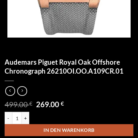
Audemars Piguet Royal Oak Offshore
Chronograph 26210OI.OO.A109CR.01
Ursprünglicher
Aktueller
499.00
269.00
€
€
Preis
Preis
Audemars Piguet Royal Oak Offshore Chronograph 26210OI.OO.A1
war:
ist:
499.00 €
269.00 €.
IN DEN WARENKORB