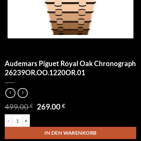
Audemars Piguet Royal Oak Chronograph
26239OR.OO.1220OR.01
Ursprünglicher
Aktueller
499.00
269.00
€
€
Preis
Preis
Audemars Piguet Royal Oak Chronograph 26239OR.OO.1220OR.01 
war:
ist:
499.00 €
269.00 €.
IN DEN WARENKORB