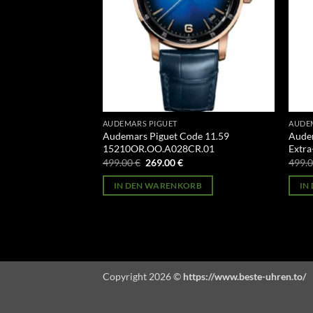
AUDEMARS PIGUET
AUDE
ode 11.59
Audemars Piguet Code 11.59
Audem
CR.01
15210OR.OO.A028CR.01
Extr
licher
Aktueller
Ursprünglicher
Aktueller
499.00
€
269.00
€
499.
Preis
Preis
Preis
st:
war:
ist:
ORB
IN DEN WARENKORB
IN
269.00 €.
499.00 €
269.00 €.
Copyright 2026 ©
https://www.beste-uhren.to/