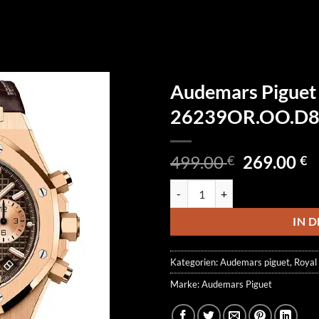
Audemars Piguet
26239OR.OO.D8
Ursprüngl
A
499.00
269.00
€
€
Preis
P
Audemars Piguet Royal Oak Ch
war:
is
499.00 €
2
IN 
Kategorien:
Audemars piguet
,
Royal
Marke:
Audemars Piguet