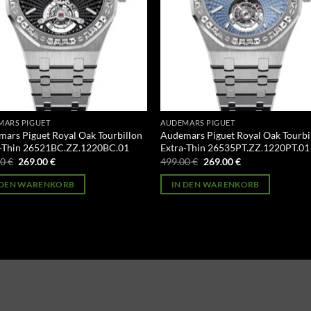
MARS PIGUET
AUDEMARS PIGUET
ars Piguet Royal Oak Tourbillon
Audemars Piguet Royal Oak Tourbi
a-Thin 26521BC.ZZ.1220BC.01
Extra-Thin 26535PT.ZZ.1220PT.01
Ursprünglicher
Aktueller
Ursprünglicher
Aktueller
00
€
269.00
€
499.00
€
269.00
€
Preis
Preis
Preis
Preis
war:
ist:
war:
ist:
 DEN WARENKORB
IN DEN WARENKORB
499.00 €
269.00 €.
499.00 €
269.00 €.