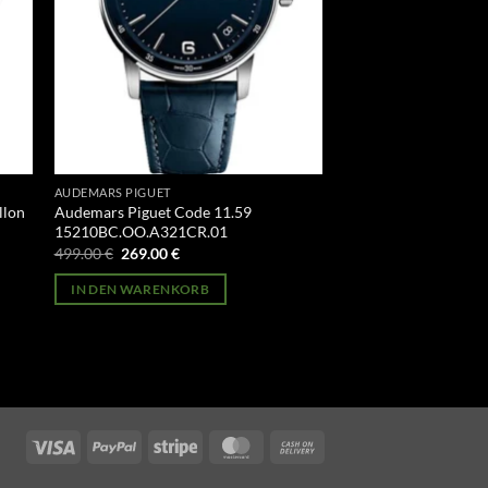
AUDEMARS PIGUET
llon
Audemars Piguet Code 11.59
15210BC.OO.A321CR.01
Ursprünglicher
Aktueller
499.00
€
269.00
€
Preis
Preis
war:
ist:
IN DEN WARENKORB
499.00 €
269.00 €.
Visa
PayPal
Stripe
MasterCard
Cash
On