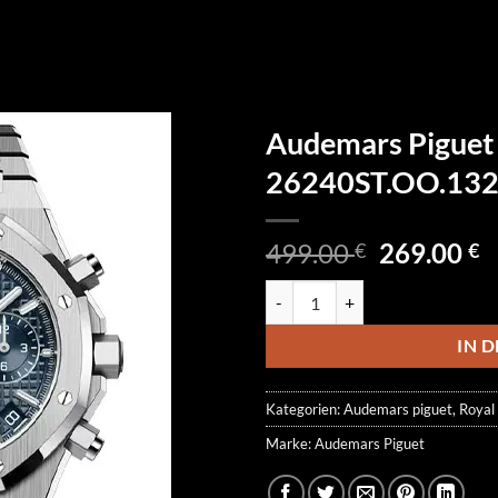
Audemars Piguet
26240ST.OO.132
Ursprüngl
A
499.00
269.00
€
€
Preis
P
Audemars Piguet Royal Oak Chr
war:
is
499.00 €
2
IN 
Kategorien:
Audemars piguet
,
Royal
Marke:
Audemars Piguet