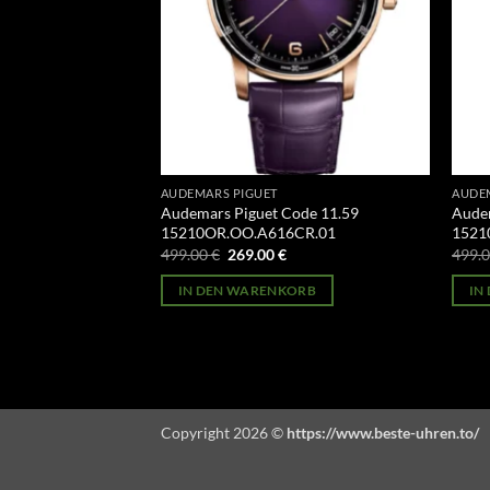
AUDEMARS PIGUET
AUDE
oyal Oak Tourbillon
Audemars Piguet Code 11.59
Audem
T.YY.1220PT.01
15210OR.OO.A616CR.01
1521
licher
Aktueller
Ursprünglicher
Aktueller
499.00
€
269.00
€
499.
Preis
Preis
Preis
st:
war:
ist:
ORB
IN DEN WARENKORB
IN
269.00 €.
499.00 €
269.00 €.
Copyright 2026 ©
https://www.beste-uhren.to/