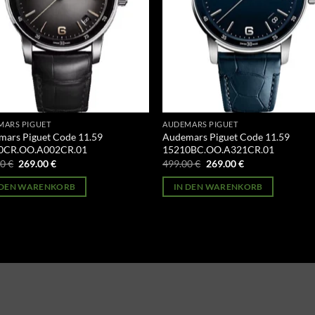
MARS PIGUET
AUDEMARS PIGUET
ars Piguet Code 11.59
Audemars Piguet Code 11.59
0CR.OO.A002CR.01
15210BC.OO.A321CR.01
Ursprünglicher
Aktueller
Ursprünglicher
Aktueller
00
€
269.00
€
499.00
€
269.00
€
Preis
Preis
Preis
Preis
war:
ist:
war:
ist:
 DEN WARENKORB
IN DEN WARENKORB
499.00 €
269.00 €.
499.00 €
269.00 €.