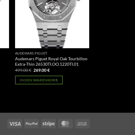
AUDEMARS PIGUET
Audemars Piguet Royal Oak Tourbillon
Extra-Thin 26530TI.OO.1220TI.01
Ursprünglicher
Aktueller
499.00
€
269.00
€
Preis
Preis
war:
ist:
IN DEN WARENKORB
499.00 €
269.00 €.
Visa
PayPal
Stripe
MasterCard
Cash
On