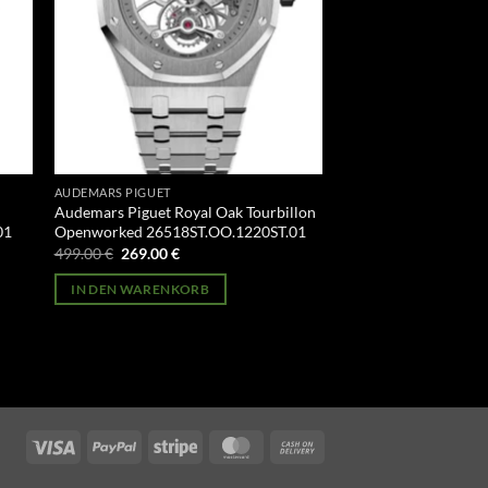
AUDEMARS PIGUET
Audemars Piguet Royal Oak Tourbillon
01
Openworked 26518ST.OO.1220ST.01
Ursprünglicher
Aktueller
499.00
€
269.00
€
Preis
Preis
war:
ist:
IN DEN WARENKORB
499.00 €
269.00 €.
Visa
PayPal
Stripe
MasterCard
Cash
On