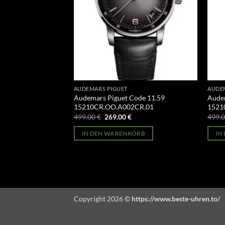
AUDEMARS PIGUET
AUDE
oyal Oak Tourbillon
Audemars Piguet Code 11.59
Audem
8OR.OO.1220OR.01
15210CR.OO.A002CR.01
1521
licher
Aktueller
Ursprünglicher
Aktueller
499.00
€
269.00
€
499.
Preis
Preis
Preis
st:
war:
ist:
ORB
IN DEN WARENKORB
IN
269.00 €.
499.00 €
269.00 €.
Copyright 2026 ©
https://www.beste-uhren.to/