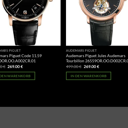
MARS PIGUET
AUDEMARS PIGUET
ars Piguet Code 11.59
Audemars Piguet Jules Audemars
0OR.OO.A002CR.01
Tourbillon 26559OR.OO.D002CR.
Ursprünglicher
Aktueller
Ursprünglicher
Aktueller
00
€
269.00
€
499.00
€
269.00
€
Preis
Preis
Preis
Preis
war:
ist:
war:
ist:
 DEN WARENKORB
IN DEN WARENKORB
499.00 €
269.00 €.
499.00 €
269.00 €.