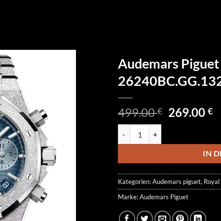
Audemars Piguet
26240BC.GG.13
Ursprüngl
A
499.00
269.00
€
€
Preis
P
Audemars Piguet Royal Oak Chr
war:
is
499.00 €
2
IN 
Kategorien:
Audemars piguet
,
Royal
Marke:
Audemars Piguet