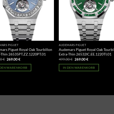
MARS PIGUET
AUDEMARS PIGUET
ars Piguet Royal Oak Tourbillon
Audemars Piguet Royal Oak Tourbi
-Thin 26535PT.ZZ.1220PT.01
Extra-Thin 26532IC.EE.1220TI.01
Ursprünglicher
Aktueller
Ursprünglicher
Aktueller
00
€
269.00
€
499.00
€
269.00
€
Preis
Preis
Preis
Preis
war:
ist:
war:
ist:
 DEN WARENKORB
IN DEN WARENKORB
499.00 €
269.00 €.
499.00 €
269.00 €.