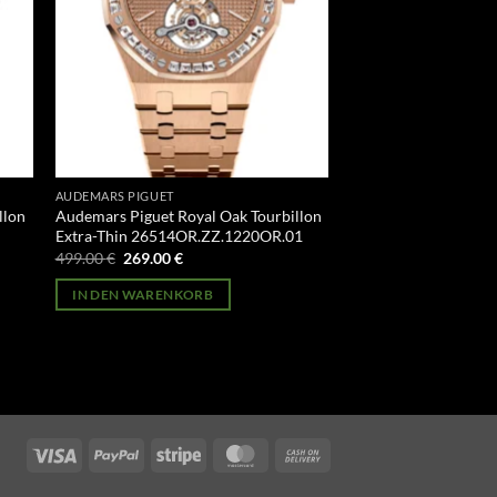
AUDEMARS PIGUET
llon
Audemars Piguet Royal Oak Tourbillon
Extra-Thin 26514OR.ZZ.1220OR.01
Ursprünglicher
Aktueller
499.00
€
269.00
€
Preis
Preis
war:
ist:
IN DEN WARENKORB
499.00 €
269.00 €.
Visa
PayPal
Stripe
MasterCard
Cash
On