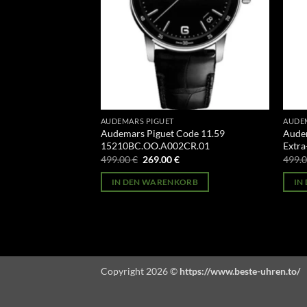
AUDEMARS PIGUET
AUDE
illenary
Audemars Piguet Code 11.59
Audem
CR.01
15210BC.OO.A002CR.01
Extra
licher
Aktueller
Ursprünglicher
Aktueller
499.00
€
269.00
€
499.
Preis
Preis
Preis
st:
war:
ist:
ORB
IN DEN WARENKORB
IN
269.00 €.
499.00 €
269.00 €.
Copyright 2026 ©
https://www.beste-uhren.to/