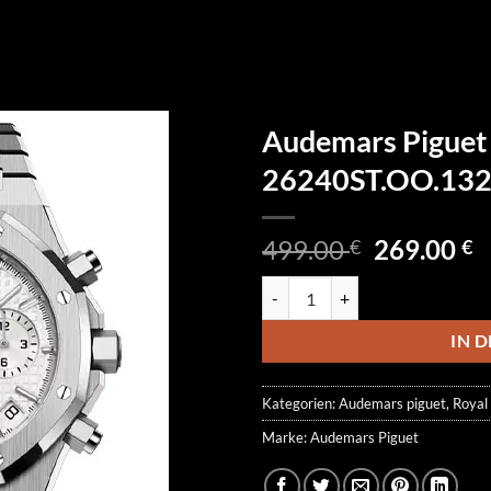
Audemars Piguet
26240ST.OO.132
Ursprüngl
A
499.00
269.00
€
€
Preis
P
Audemars Piguet Royal Oak Chr
war:
is
499.00 €
2
IN 
Kategorien:
Audemars piguet
,
Royal
Marke:
Audemars Piguet