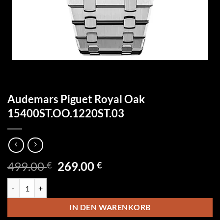
Audemars Piguet Royal Oak
15400ST.OO.1220ST.03
Ursprünglicher
Aktueller
499.00
269.00
€
€
Preis
Preis
Audemars Piguet Royal Oak 15400ST.OO.1220ST.03 Menge
war:
ist:
499.00 €
269.00 €.
IN DEN WARENKORB